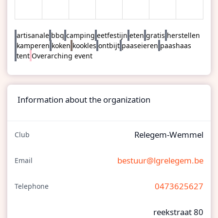
artisanale
bbq
camping
eetfestijn
eten
gratis
herstellen
kamperen
koken
kookles
ontbijt
paaseieren
paashaas
tent
Overarching event
Information about the organization
Relegem-Wemmel
Club
bestuur@lgrelegem.be
Email
0473625627
Telephone
reekstraat 80