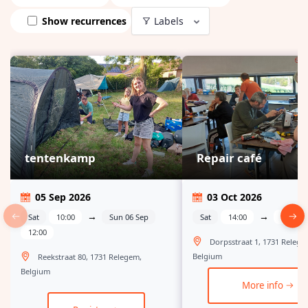
Show recurrences
Labels
tentenkamp
Repair café
05 Sep 2026
03 Oct 2026
→
→
Sat
10:00
Sun 06 Sep
Sat
14:00
17:00
12:00
Dorpsstraat 1, 1731 Relege
Belgium
Reekstraat 80, 1731 Relegem,
Belgium
More info